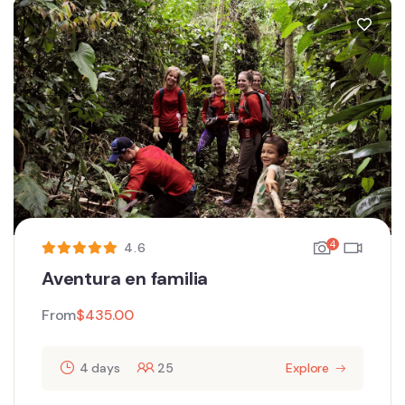
4
4.6
Aventura en familia
From
$
435.00
4 days
25
Explore