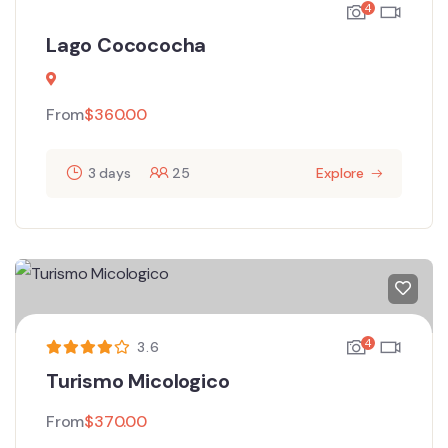
4
Lago Cocococha
From
$
360.00
3 days
25
Explore
4
3.6
Turismo Micologico
From
$
370.00