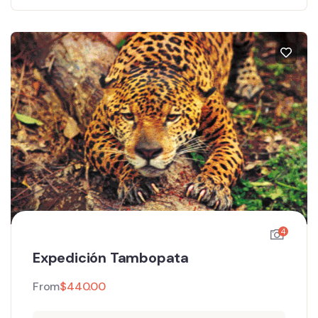
4
Expedición Tambopata
From
$
440.00