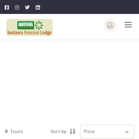
Explore The Worlds
People Don’t Take, Trips Take People
9
Tours
Sort by