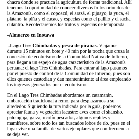
chacra donde se practica la agricultura de forma tradicional. Allí
tenemos la oportunidad de conocer diversos frutos oriundos de
la Amazonía, como el copoazú, el arazá, el pijuayo, la yuca, el
plátano, la piña y el cacao, y especias como el palillo y el sacha
culantro. Recolectaremos los frutos y especias de temporada.
-Almuerzo en Inotawa
-Lago Tres Chimbadas y pesca de pirañas.
Viajamos
durante 15 minutos en bote y 40 min por la trocha que cruza la
concesión de ecoturismo de la Comunidad Nativa de Infierno,
para llegar a un espejo de agua característico de la Amazonía
peruana: el lago Tres Chimbadas. Para entrar al lago pasamos
por el puesto de control de la Comunidad de Infierno, pues son
ellos quienes custodian y dan mantenimiento al área empleando
los ingresos generados por el ecoturismo.
En el Lago Tres Chimbadas abordamos un catamarán,
embarcación tradicional a remo, para desplazarnos a su
alrededor. Siguiendo la ruta indicada por la guía, podemos
apreciar fauna y vegetación lacustre: aves como el shansho,
pato aguja, garza, martín pescador; algunos reptiles y
mamíferos, sobre todo los tan buscados lobos de río, pues en el
lugar vive una familia de varios ejemplares que con frecuencia
se deja ver.