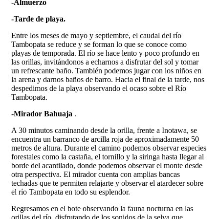
-Almuerzo
-Tarde de playa.
Entre los meses de mayo y septiembre, el caudal del río
Tambopata se reduce y se forman lo que se conoce como
playas de temporada. El río se hace lento y poco profundo en
las orillas, invitándonos a echarnos a disfrutar del sol y tomar
un refrescante baño. También podemos jugar con los niños en
la arena y darnos baños de barro. Hacia el final de la tarde, nos
despedimos de la playa observando el ocaso sobre el Río
Tambopata.
-Mirador Bahuaja
.
A 30 minutos caminando desde la orilla, frente a Inotawa, se
encuentra un barranco de arcilla roja de aproximadamente 50
metros de altura. Durante el camino podemos observar especies
forestales como la castaña, el tornillo y la siringa hasta llegar al
borde del acantilado, donde podemos observar el monte desde
otra perspectiva. El mirador cuenta con amplias bancas
techadas que te permiten relajarte y observar el atardecer sobre
el río Tambopata en todo su esplendor.
Regresamos en el bote observando la fauna nocturna en las
orillas del río, disfrutando de los sonidos de la selva que