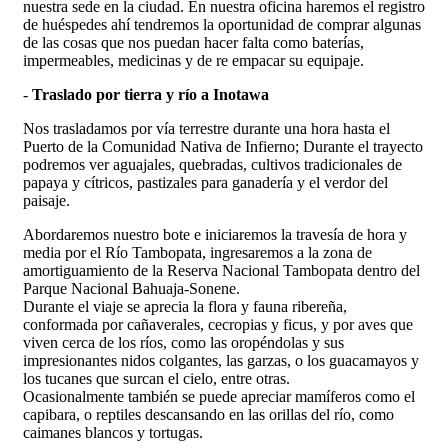
nuestra sede en la ciudad. En nuestra oficina haremos el registro
de huéspedes ahí tendremos la oportunidad de comprar algunas
de las cosas que nos puedan hacer falta como baterías,
impermeables, medicinas y de re empacar su equipaje.
-
Traslado por tierra y río a Inotawa
Nos trasladamos por vía terrestre durante una hora hasta el
Puerto de la Comunidad Nativa de Infierno; Durante el trayecto
podremos ver aguajales, quebradas, cultivos tradicionales de
papaya y cítricos, pastizales para ganadería y el verdor del
paisaje.
Abordaremos nuestro bote e iniciaremos la travesía de hora y
media por el Río Tambopata, ingresaremos a la zona de
amortiguamiento de la Reserva Nacional Tambopata dentro del
Parque Nacional Bahuaja-Sonene.
Durante el viaje se aprecia la flora y fauna ribereña,
conformada por cañaverales, cecropias y ficus, y por aves que
viven cerca de los ríos, como las oropéndolas y sus
impresionantes nidos colgantes, las garzas, o los guacamayos y
los tucanes que surcan el cielo, entre otras.
Ocasionalmente también se puede apreciar mamíferos como el
capibara, o reptiles descansando en las orillas del río, como
caimanes blancos y tortugas.