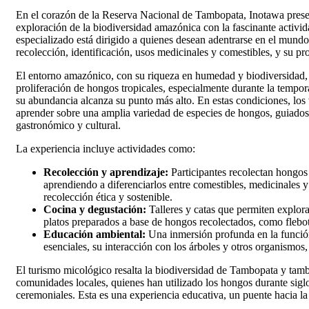
En el corazón de la Reserva Nacional de Tambopata, Inotawa prese
exploración de la biodiversidad amazónica con la fascinante activi
especializado está dirigido a quienes desean adentrarse en el mund
recolección, identificación, usos medicinales y comestibles, y su p
El entorno amazónico, con su riqueza en humedad y biodiversidad, c
proliferación de hongos tropicales, especialmente durante la tempo
su abundancia alcanza su punto más alto. En estas condiciones, los 
aprender sobre una amplia variedad de especies de hongos, guiados
gastronómico y cultural.
La experiencia incluye actividades como:
Recolección y aprendizaje:
Participantes recolectan hongos 
aprendiendo a diferenciarlos entre comestibles, medicinales
recolección ética y sostenible.
Cocina y degustación:
Talleres y catas que permiten explor
platos preparados a base de hongos recolectados, como flebotu
Educación ambiental:
Una inmersión profunda en la funci
esenciales, su interacción con los árboles y otros organismos,
El turismo micológico resalta la biodiversidad de Tambopata y tamb
comunidades locales, quienes han utilizado los hongos durante siglo
ceremoniales. Esta es una experiencia educativa, un puente hacia la 