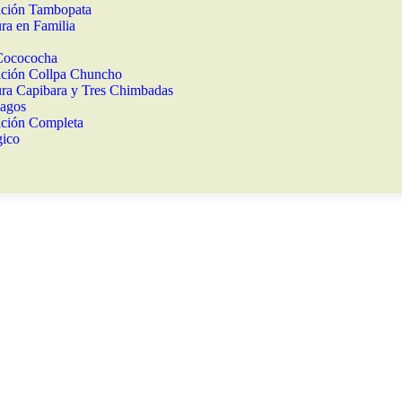
ición Tambopata
ra en Familia
Cocococha
ción Collpa Chuncho
ra Capibara y Tres Chimbadas
Lagos
ción Completa
gico