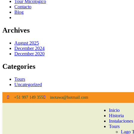
Tour Micologico
Contacto
Blog
Archives
August 2025
December 2024
December 2020
Categories
Tours
Uncategorized
+51 997 149 355
inotawa@hotmail.com
Inicio
Historia
Instalaciones
Tours
Lago 