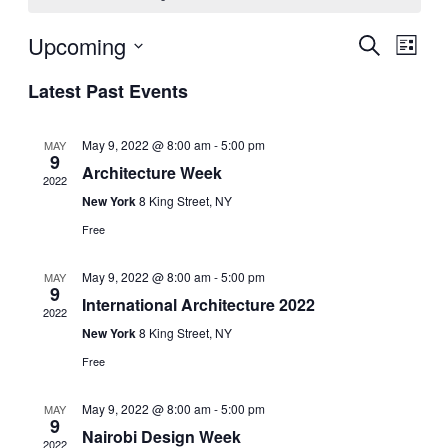
Upcoming
Events
Even
Search
List
View
Search
Select
Navig
Latest Past Events
date.
and
Views
May 9, 2022 @ 8:00 am
-
5:00 pm
MAY
Navigati
9
Architecture Week
2022
New York
8 King Street, NY
Free
May 9, 2022 @ 8:00 am
-
5:00 pm
MAY
9
International Architecture 2022
2022
New York
8 King Street, NY
Free
May 9, 2022 @ 8:00 am
-
5:00 pm
MAY
9
Nairobi Design Week
2022