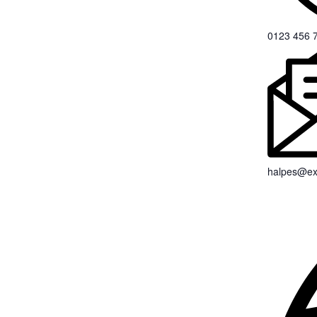
0123 456 
halpes@e