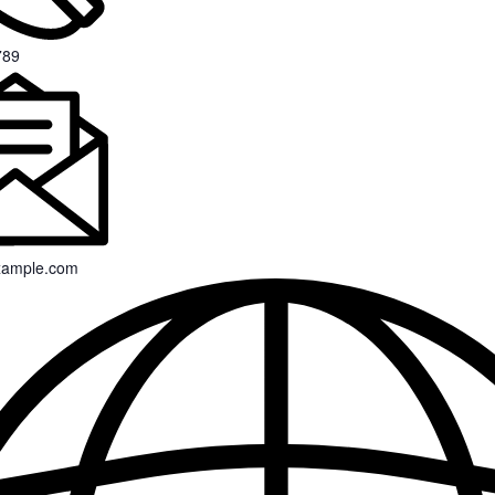
789
xample.com