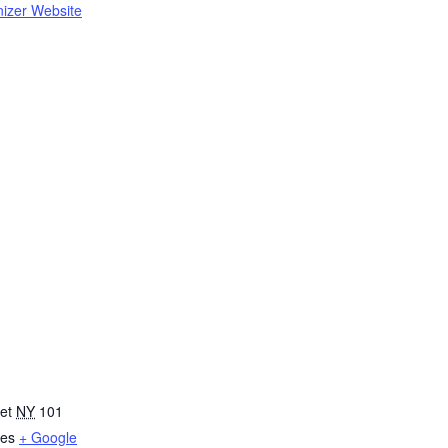
izer Website
et
NY
101
tes
+ Google