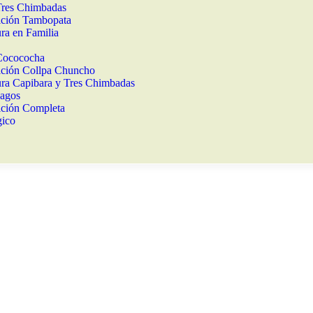
Tres Chimbadas
ición Tambopata
ra en Familia
Cocococha
ción Collpa Chuncho
ra Capibara y Tres Chimbadas
Lagos
ción Completa
gico