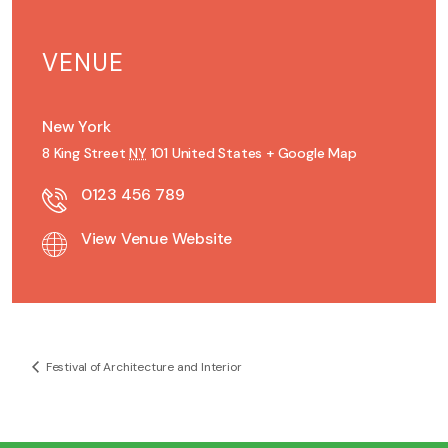
VENUE
New York
8 King Street
NY
101
United States
+ Google Map
0123 456 789
View Venue Website
Festival of Architecture and Interior