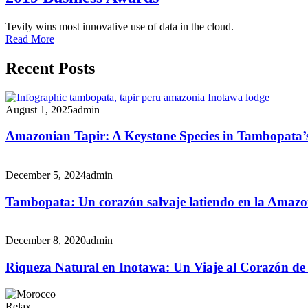
Tevily wins most innovative use of data in the cloud.
Read More
Recent Posts
August 1, 2025
admin
Amazonian Tapir: A Keystone Species in Tambopata’
December 5, 2024
admin
Tambopata: Un corazón salvaje latiendo en la Amazo
December 8, 2020
admin
Riqueza Natural en Inotawa: Un Viaje al Corazón de
Relax