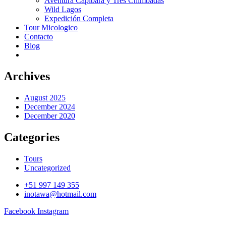
Aventura Capibara y Tres Chimbadas
Wild Lagos
Expedición Completa
Tour Micologico
Contacto
Blog
Archives
August 2025
December 2024
December 2020
Categories
Tours
Uncategorized
+51 997 149 355
inotawa@hotmail.com
Facebook
Instagram