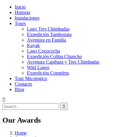
Inicio
Historia
Instalaciones
Tours
Lago Tres Chimbadas
Expedición Tambopata
Aventura en Familia
Kayak
Lago Cocococha
Expedición Collpa Chuncho
Aventura Capibara y Tres Chimbadas
Wild Lagos
Expedición Completa
Tour Micologico
Contacto
Blog
Our Awards
Home