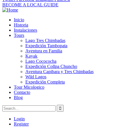
BECOME A LOCAL GUIDE
Inicio
Historia
Instalaciones
Tours
Lago Tres Chimbadas
Expedición Tambopata
Aventura en Familia
Kayak
Lago Cocococha
Expedición Collpa Chuncho
Aventura Capibara y Tres Chimbadas
Wild Lagos
Expedición Completa
Tour Micologico
Contacto
Blog
Login
Register